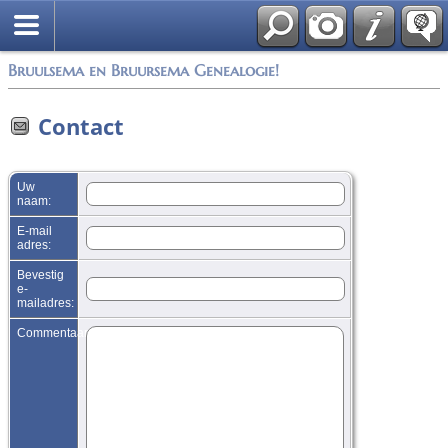
*Nederlands
Bruulsema en Bruursema Genealogie!
Contact
Uw
naam:
E-mail
adres:
Bevestig
e-
mailadres:
Commentaar: