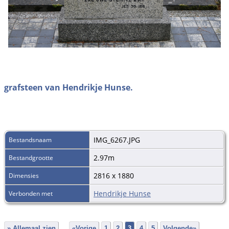
grafsteen van Hendrikje Hunse.
IMG_6267.JPG
Bestandsnaam
2.97m
Bestandgrootte
2816 x 1880
Dimensies
Hendrikje Hunse
Verbonden met
» Allemaal zien
«Vorige
1
2
3
4
5
Volgende»