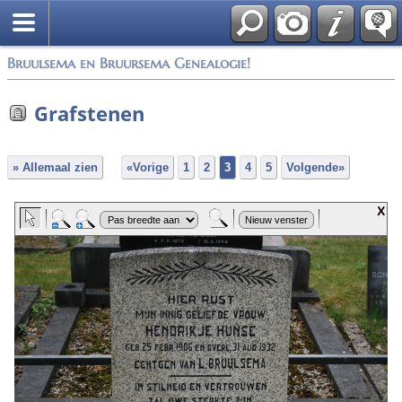
*Nederlands
Bruulsema en Bruursema Genealogie!
Grafstenen
» Allemaal zien
«Vorige
1
2
3
4
5
Volgende»